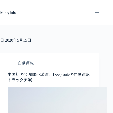
コ
ン
MobyInfo
テ
ン
ツ
へ
ス
キ
日
2020年5月15日
ッ
プ
自動運転
中国初の5G知能化港湾、Deeprouteの自動運転
トラック実演