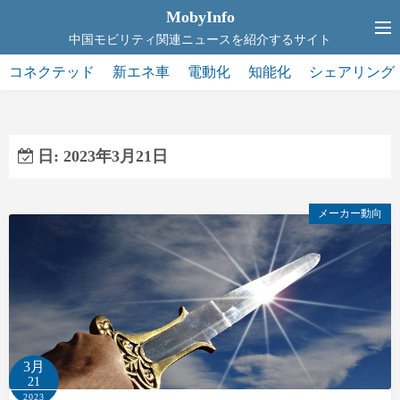
コ
MobyInfo
ン
中国モビリティ関連ニュースを紹介するサイト
テ
コネクテッド
新エネ車
電動化
知能化
シェアリング
ン
ツ
へ
ス
日:
2023年3月21日
キ
ッ
メーカー動向
プ
3月
21
2023