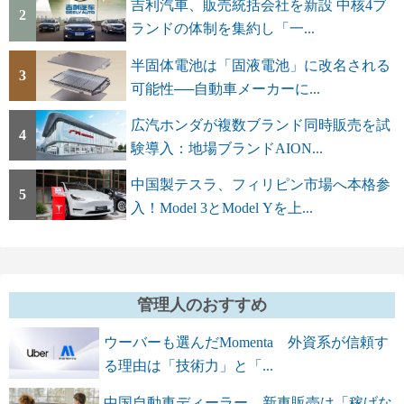
吉利汽車、販売統括会社を新設 中核4ブ
2
ランドの体制を集約し「一...
半固体電池は「固液電池」に改名される
3
可能性──自動車メーカーに...
広汽ホンダが複数ブランド同時販売を試
4
験導入：地場ブランドAION...
中国製テスラ、フィリピン市場へ本格参
5
入！Model 3とModel Yを上...
管理人のおすすめ
ウーバーも選んだMomenta 外資系が信頼す
る理由は「技術力」と「...
中国自動車ディーラー、新車販売は「稼げな