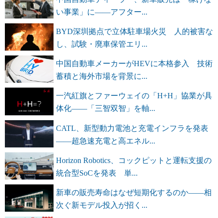
い事業」に――アフター...
BYD深圳拠点で立体駐車場火災 人的被害な
し、試験・廃車保管エリ...
中国自動車メーカーがHEVに本格参入 技術
蓄積と海外市場を背景に...
一汽紅旗とファーウェイの「H+H」協業が具
体化――「三智双智」を軸...
CATL、新型動力電池と充電インフラを発表
――超急速充電と高エネル...
Horizon Robotics、コックピットと運転支援の
統合型SoCを発表 単...
新車の販売寿命はなぜ短期化するのか――相
次ぐ新モデル投入が招く...