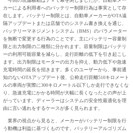
今回の世論騒動はデマで幕を閉じましたが、自動車メー
カーによる利用者へのバッテリー制限行為は事実として存
在します。バッテリー制限とは、自動車メーカーがOTA遠
隔アップデートまたは店舗でのシステム書き換えを通じ、
バッテリーマネジメントシステム（BMS）のパラメーター
を無断で変更する行為のことです。主にバッテリー容量制
限と出力制限の二種類に分かれます。容量制限はバッテリ
ーの利用可能容量を減らし、走行距離の低下を引き起こし
ます。出力制限はモーターの出力を抑え、動力低下や急速
充電時間の延長を招きます。多くのユーザーから、事前通
知のないOTAアップデート後、公称走行距離510キロメート
ルの車両が実際に300キロメートル以下しか走行できなくな
り、急速充電にかかる時間が大幅に長くなったとの声が上
がっています。ディーラーはシステムの安全性最適化を理
由に言い逃れをするケースが多く見られます。
業界の視点から見ると、メーカーがバッテリー制限を行
う動機は利益に基づくものです。バッテリーアルゴリズム