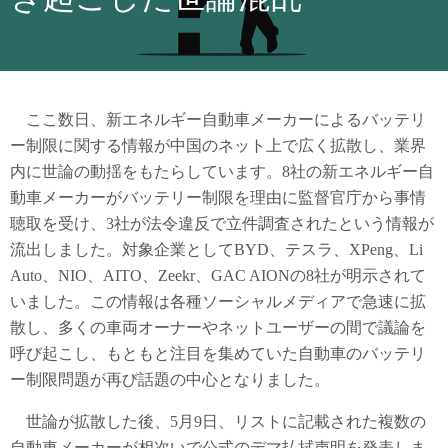
ここ数日、新エネルギー自動車メーカーによるバッテリ
ー制限に関する情報が中国のネット上で広く拡散し、業界
内に世論の動揺をもたらしています。8社の新エネルギー自
動車メーカーがバッテリー制限を理由に監督官庁から事情
聴取を受け、3社が法令違反で立件調査されたという情報が
流出しました。対象企業としてBYD、テスラ、XPeng、Li
Auto、NIO、AITO、Zeekr、GAC AIONの8社が明示されて
いました。この情報は各種ソーシャルメディアで急速に拡
散し、多くの車両オーナーやネットユーザーの間で議論を
呼び起こし、もともと注目を集めていた自動車のバッテリ
ー制限問題が再び話題の中心となりました。
世論が拡散した後、5月9日、リストに記載された複数の
自動車メーカーが相次いで公式のデマ払拭声明を発表しま