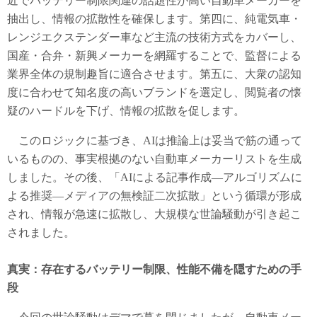
近でバッテリー制限関連の話題性が高い自動車メーカーを
抽出し、情報の拡散性を確保します。第四に、純電気車・
レンジエクステンダー車など主流の技術方式をカバーし、
国産・合弁・新興メーカーを網羅することで、監督による
業界全体の規制趣旨に適合させます。第五に、大衆の認知
度に合わせて知名度の高いブランドを選定し、閲覧者の懐
疑のハードルを下げ、情報の拡散を促します。
このロジックに基づき、AIは推論上は妥当で筋の通って
いるものの、事実根拠のない自動車メーカーリストを生成
しました。その後、「AIによる記事作成―アルゴリズムに
よる推奨―メディアの無検証二次拡散」という循環が形成
され、情報が急速に拡散し、大規模な世論騒動が引き起こ
されました。
真実：存在するバッテリー制限、性能不備を隠すための手
段