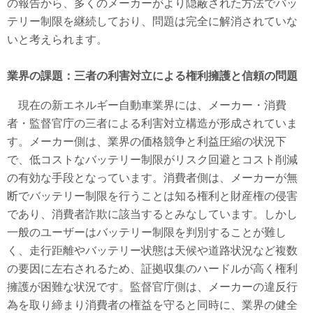
の報告から、多くのメーカーがより隠蔽された方法でバッ
テリー制限を継続しており、問題は完全に解消されていな
いと考えられます。
業界の課題：三者の利害対立による権利擁護と信頼の問題
現在の新エネルギー自動車業界には、メーカー・消費
者・監督官庁の三者による利害対立構造が形成されていま
す。メーカー側は、業界の価格競争と利益圧縮の状況下
で、低コストなバッテリー制限がリスク回避とコスト削減
の有効な手段となっています。消費者側は、メーカーが無
断でバッテリー制限を行うことは知る権利と財産権の侵害
であり、消費者詐欺に該当するとみなしています。しかし
一般のユーザーはバッテリー制限を判別することが難し
く、走行距離やバッテリー状態は天候や道路状況など複数
の要因に左右されるため、証拠収集のハードルが高く権利
擁護が困難な状況です。監督官庁側は、メーカーの違反行
為を取り締まり消費者の権益を守ると同時に、業界の健全