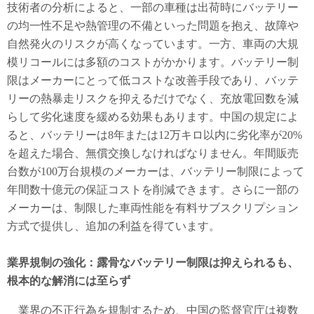
技術者の分析によると、一部の車種は出荷時にバッテリー
の均一性不足や熱管理の不備といった問題を抱え、故障や
自然発火のリスクが高くなっています。一方、車両の大規
模リコールには多額のコストがかかります。バッテリー制
限はメーカーにとって低コストな改善手段であり、バッテ
リーの熱暴走リスクを抑えるだけでなく、充放電回数を減
らして劣化速度を緩める効果もあります。中国の規定によ
ると、バッテリーは8年または12万キロ以内に劣化率が20%
を超えた場合、無償交換しなければなりません。年間販売
台数が100万台規模のメーカーは、バッテリー制限によって
年間数十億元の保証コストを削減できます。さらに一部の
メーカーは、制限した車両性能を有料サブスクリプション
方式で提供し、追加の利益を得ています。
業界規制の強化：露骨なバッテリー制限は抑えられるも、
根本的な解消には至らず
業界の不正行為を規制するため、中国の監督官庁は複数