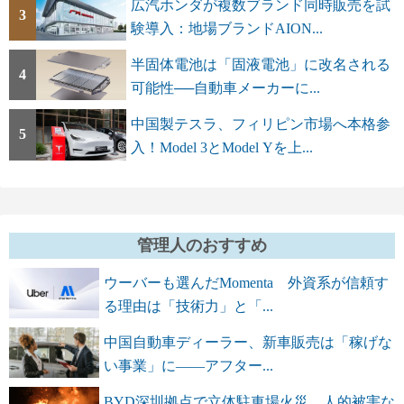
広汽ホンダが複数ブランド同時販売を試
3
験導入：地場ブランドAION...
半固体電池は「固液電池」に改名される
4
可能性──自動車メーカーに...
中国製テスラ、フィリピン市場へ本格参
5
入！Model 3とModel Yを上...
管理人のおすすめ
ウーバーも選んだMomenta 外資系が信頼す
る理由は「技術力」と「...
中国自動車ディーラー、新車販売は「稼げな
い事業」に――アフター...
BYD深圳拠点で立体駐車場火災 人的被害な