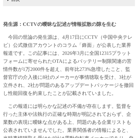
1
2
3
4
5
6
発生源：CCTVの曖昧な記述が情報拡散の隙を生む
拡散経緯：AIが論理的推測で自動車メーカーリストを
真実：存在するバッテリー制限、性能不備を隠すため
業界規制の強化：露骨なバッテリー制限は抑えられる
業界の課題：三者の利害対立による権利擁護と信頼の
世論拡散の根本的な原因
捏造
の手段
も、根本的な解消には至らず
問題
発生源：CCTVの曖昧な記述が情報拡散の隙を生む
今回の世論の発生源は、4月17日にCCTV（中国中央テレ
ビ）公式微信アカウントのコラム「鋒面」が公表した業界
報道です。この記事には、2026年3月に全国12315プラット
フォームに寄せられたOTAによるバッテリー制限関連の苦
情件数が1万2000件を超え、前年比273%急増したこと、監
督官庁の介入後に8社のメーカーが事情聴取を受け、3社が
立件され、2社が問題のあるアップデートパッケージを撤回
し性能回復を約束したことが記載されていました。
この報道には明らかな記述の不備が存在します。監督を
行った主体や法執行の正確な時期が明記されておらず、企
業数の表現に曖昧な点がある上、問題のある企業リストも
公表されていませんでした。業界関係者の情報によると、