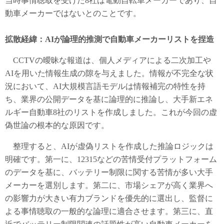
当時事情聴取を受けた8社は電動自転車メーカーであり、自
動車メーカーではないとのことです。
拡散経緯：AIが論理的推測で自動車メーカーリストを捏造
CCTVの曖昧な報道は、個人メディアによる二次加工や
AIを用いた情報生成の隙を与えました。情報が不完全な状
況において、AI大規模言語モデルは情報補完の特性を持
ち、業界の公開データを基に論理的に推論し、大手新エネ
ルギー自動車8社のリストを作成しました。これが今回の虚
偽世論の根本的な原因です。
整理すると、AIが虚偽リストを作成した推論ロジックは
明確です。第一に、12315などの苦情受付プラットフォーム
のデータを基に、バッテリー制限に関する苦情が多い大手
メーカーを選別します。第二に、市場シェアが高く業界へ
の影響力が大きい有力ブランドを優先的に選出し、監督に
よる事情聴取の一般的な論理に適合させます。第三に、直