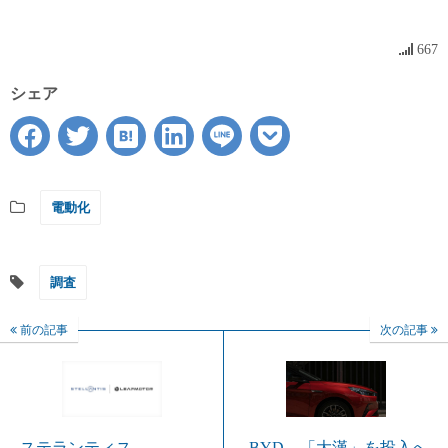
667
シェア
電動化
調査
前の記事
次の記事
ステランティス、
BYD、「大漢」を投入へ