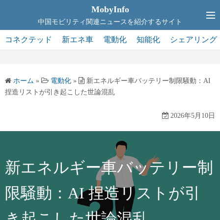
コ
MobyInfo
ン
中国モビリティ関連ニュースを紹介するサイト
テ
コネクテッド
新エネ車
電動化
知能化
シェアリング
ン
ツ
へ
ホーム
»
電動化
»
新エネルギー車バッテリー制限騒動：AI
ス
捏造リストが引き起こした世論混乱
キ
ッ
2026年5月10日
プ
新エネルギー車バッテリー制
限騒動：AI 捏造リストが引
き起こした世論混乱