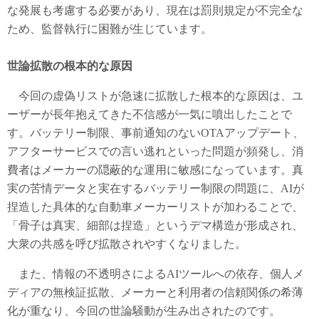
な発展も考慮する必要があり、現在は罰則規定が不完全な
ため、監督執行に困難が生じています。
世論拡散の根本的な原因
今回の虚偽リストが急速に拡散した根本的な原因は、ユ
ーザーが長年抱えてきた不信感が一気に噴出したことで
す。バッテリー制限、事前通知のないOTAアップデート、
アフターサービスでの言い逃れといった問題が頻発し、消
費者はメーカーの隠蔽的な運用に敏感になっています。真
実の苦情データと実在するバッテリー制限の問題に、AIが
捏造した具体的な自動車メーカーリストが加わることで、
「骨子は真実、細部は捏造」というデマ構造が形成され、
大衆の共感を呼び拡散されやすくなりました。
また、情報の不透明さによるAIツールへの依存、個人メ
ディアの無検証拡散、メーカーと利用者の信頼関係の希薄
化が重なり、今回の世論騒動が生み出されたのです。