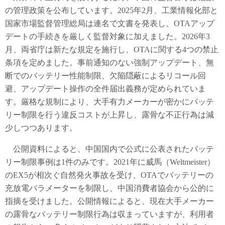
の管理政策を公布しています。2025年2月、工業情報化部と
国家市場監督管理総局は連名で文書を発表し、OTAアップ
デートの手続きを厳しく監督対象に加えました。2026年3
月、両省庁は新たな規定を施行し、OTAに関する4つの禁止
条項を定めました。事前通知のない強制アップデート、無
断でのバッテリー性能制限、欠陥隠蔽によるリコール回
避、アップデート操作の全件届出義務が定められていま
す。厳格な規制により、大手有力メーカーが密かにバッテ
リー制限を行う違反コストが上昇し、露骨な不正行為は減
少しつつあります。
公開資料によると、中国国内で公式に公表されたバッテ
リー制限事例は1件のみです。2021年に威馬（Weltmeister）
のEX5が相次ぐ自然発火事故を受け、OTAでバッテリーの
充放電パラメーターを制限し、中国消費者協会から公的に
指摘を受けました。公開情報によると、現在大手メーカー
の露骨なバッテリー制限行為は収まっていますが、利用者