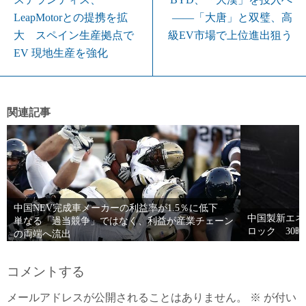
LeapMotorとの提携を拡
――「大唐」と双璧、高
大 スペイン生産拠点で
級EV市場で上位進出狙う
EV 現地生産を強化
関連記事
中国NEV完成車メーカーの利益率が1.5％に低下
中国製新エネ
単なる「過当競争」ではなく、利益が産業チェーン
ロック 30
の両端へ流出
コメントする
メールアドレスが公開されることはありません。
※
が付い