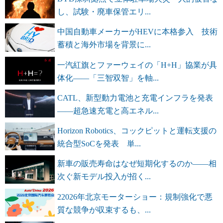
し、試験・廃車保管エリ...
中国自動車メーカーがHEVに本格参入 技術
蓄積と海外市場を背景に...
一汽紅旗とファーウェイの「H+H」協業が具
体化――「三智双智」を軸...
CATL、新型動力電池と充電インフラを発表
――超急速充電と高エネル...
Horizon Robotics、コックピットと運転支援の
統合型SoCを発表 単...
新車の販売寿命はなぜ短期化するのか――相
次ぐ新モデル投入が招く...
22026年北京モーターショー：規制強化で悪
質な競争が収束するも、...