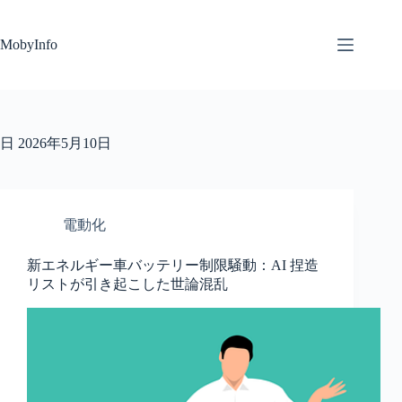
コ
ン
MobyInfo
テ
ン
ツ
へ
ス
キ
日
2026年5月10日
ッ
プ
電動化
新エネルギー車バッテリー制限騒動：AI 捏造
リストが引き起こした世論混乱