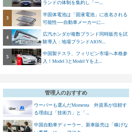
ランドの体制を集約し「一...
半固体電池は「固液電池」に改名される
3
可能性──自動車メーカーに...
広汽ホンダが複数ブランド同時販売を試
4
験導入：地場ブランドAION...
中国製テスラ、フィリピン市場へ本格参
5
入！Model 3とModel Yを上...
管理人のおすすめ
ウーバーも選んだMomenta 外資系が信頼す
る理由は「技術力」と「...
中国自動車ディーラー、新車販売は「稼げな