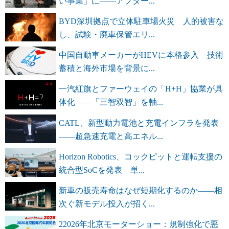
い事業」に――アフター...
BYD深圳拠点で立体駐車場火災 人的被害な
し、試験・廃車保管エリ...
中国自動車メーカーがHEVに本格参入 技術
蓄積と海外市場を背景に...
一汽紅旗とファーウェイの「H+H」協業が具
体化――「三智双智」を軸...
CATL、新型動力電池と充電インフラを発表
――超急速充電と高エネル...
Horizon Robotics、コックピットと運転支援の
統合型SoCを発表 単...
新車の販売寿命はなぜ短期化するのか――相
次ぐ新モデル投入が招く...
22026年北京モーターショー：規制強化で悪