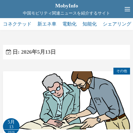
コ
MobyInfo
ン
中国モビリティ関連ニュースを紹介するサイト
テ
コネクテッド
新エネ車
電動化
知能化
シェアリング
ン
ツ
へ
ス
日:
2026年5月13日
キ
ッ
その他
プ
5月
13
2026