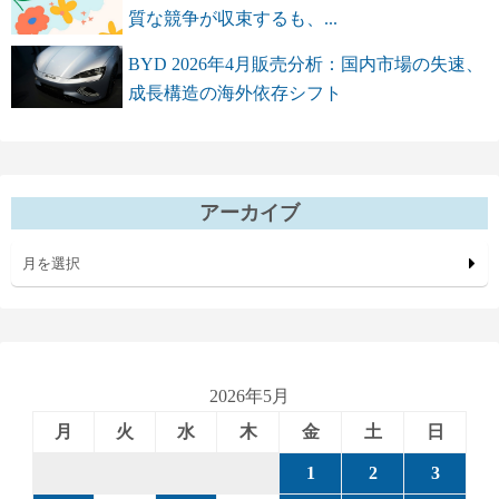
質な競争が収束するも、...
BYD 2026年4月販売分析：国内市場の失速、
成長構造の海外依存シフト
アーカイブ
月を選択
2026年5月
月
火
水
木
金
土
日
1
2
3