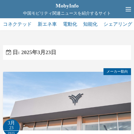
コ
MobyInfo
ン
中国モビリティ関連ニュースを紹介するサイト
テ
コネクテッド
新エネ車
電動化
知能化
シェアリング
ン
ツ
へ
ス
日:
2025年3月23日
キ
ッ
メーカー動向
プ
3月
23
2025