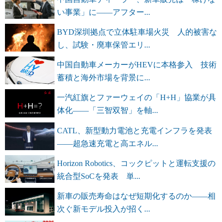
い事業」に――アフター...
BYD深圳拠点で立体駐車場火災 人的被害な
し、試験・廃車保管エリ...
中国自動車メーカーがHEVに本格参入 技術
蓄積と海外市場を背景に...
一汽紅旗とファーウェイの「H+H」協業が具
体化――「三智双智」を軸...
CATL、新型動力電池と充電インフラを発表
――超急速充電と高エネル...
Horizon Robotics、コックピットと運転支援の
統合型SoCを発表 単...
新車の販売寿命はなぜ短期化するのか――相
次ぐ新モデル投入が招く...