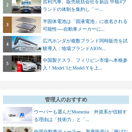
吉利汽車、販売統括会社を新設 中核4ブ
2
ランドの体制を集約し「一...
半固体電池は「固液電池」に改名される
3
可能性──自動車メーカーに...
広汽ホンダが複数ブランド同時販売を試
4
験導入：地場ブランドAION...
中国製テスラ、フィリピン市場へ本格参
5
入！Model 3とModel Yを上...
管理人のおすすめ
ウーバーも選んだMomenta 外資系が信頼す
る理由は「技術力」と「...
中国自動車ディーラー、新車販売は「稼げな