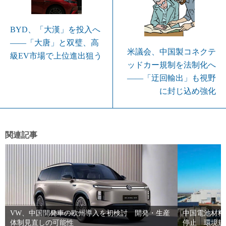
BYD、「大漢」を投入へ
――「大唐」と双璧、高
米議会、中国製コネクテ
級EV市場で上位進出狙う
ッドカー規制を法制化へ
――「迂回輸出」も視野
に封じ込め強化
関連記事
VW、中国開発車の欧州導入を初検討 開発・生産
中国電池材料大
体制見直しの可能性
停止 環境規