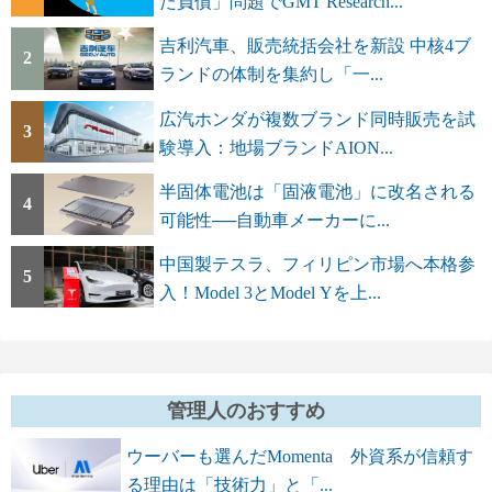
た負債」問題でGMT Research...
吉利汽車、販売統括会社を新設 中核4ブ
2
ランドの体制を集約し「一...
広汽ホンダが複数ブランド同時販売を試
3
験導入：地場ブランドAION...
半固体電池は「固液電池」に改名される
4
可能性──自動車メーカーに...
中国製テスラ、フィリピン市場へ本格参
5
入！Model 3とModel Yを上...
管理人のおすすめ
ウーバーも選んだMomenta 外資系が信頼す
る理由は「技術力」と「...