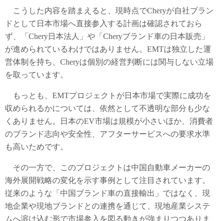
こうした内容を踏まえると、現時点でCheryが自社ブラン
ドとして日本市場へ直接参入する計画は確認されておら
ず、「Chery日本法人」や「Cheryブランド車の日本販売」
が進められているわけではありません。EMTは独立した運
営体制を持ち、Cheryは個別の経営判断には関与しない立場
を取っています。
もっとも、EMTプロジェクトが日本市場で実際に成功を
収められるかについては、依然として不透明な部分も少な
くありません。日本のEV市場は規模が小さいほか、消費者
のブランド志向や安全性、アフターサービスへの要求水準
も高いためです。
その一方で、このプロジェクトは中国自動車メーカーの
海外展開戦略の変化を示す事例として注目されています。
従来のような「中国ブランド車の直接輸出」ではなく、現
地企業や現地ブランドとの連携を通じて、現地産業システ
ムへ溶け込む形で市場参入を図る動きが強まりつつありま