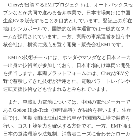
Cheryが出資するEMTプロジェクトは、オートバックスセ
ブンなどが共同で進める合弁事業で、日本市場向けに中国
生産EVを販売することを目的としています。登記上の所在
地はシンガポールで、国際的な資本運営では一般的なスキ
ームが採用されています。一方、実際の事業運営を担う中
核会社は、横浜に拠点を置く開発・販売会社EMTです。
EMTの技術チームには、ホンダやマツダなど日本メーカ
ー出身の技術者が参加しており、日本市場向け車両の開発
を担当します。車両プラットフォームには、CheryがEV分
野で蓄積してきた技術が活用され、電動パワートレインや
運転支援技術なども含まれるとみられています。
また、車載動力電池については、中国の電池メーカーで
あるGotion High-Tech（国軒高科）が供給を担います。生産
面では、初期段階は江蘇悦達汽車が中国国内工場で製造を
行い、コスト競争力を確保する方針です。一方、EMT側は
日本の道路環境や法規制、消費者ニーズに合わせたローカ