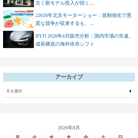
次ぐ新モデル投入が招く...
22026年北京モーターショー：規制強化で悪
質な競争が収束するも、...
BYD 2026年4月販売分析：国内市場の失速、
成長構造の海外依存シフト
アーカイブ
月を選択
2026年8月
月
火
水
木
金
土
日