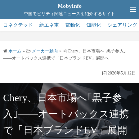
コ
MobyInfo
ン
中国モビリティ関連ニュースを紹介するサイト
テ
コネクテッド
新エネ車
電動化
知能化
シェアリング
ン
ツ
へ
ホーム
»
メーカー動向
»
Chery、日本市場へ｢黒子参入｣
ス
――オートバックス連携で「日本ブランドEV」展開へ
キ
ッ
2026年5月12日
プ
Chery、日本市場へ｢黒子参
入｣――オートバックス連携
で「日本ブランドEV」展開