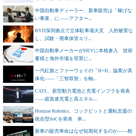
中国自動車ディーラー、新車販売は「稼げな
い事業」に――アフター...
BYD深圳拠点で立体駐車場火災 人的被害な
し、試験・廃車保管エリ...
中国自動車メーカーがHEVに本格参入 技術
蓄積と海外市場を背景に...
一汽紅旗とファーウェイの「H+H」協業が具
体化――「三智双智」を軸...
CATL、新型動力電池と充電インフラを発表
――超急速充電と高エネル...
Horizon Robotics、コックピットと運転支援の
統合型SoCを発表 単...
新車の販売寿命はなぜ短期化するのか――相